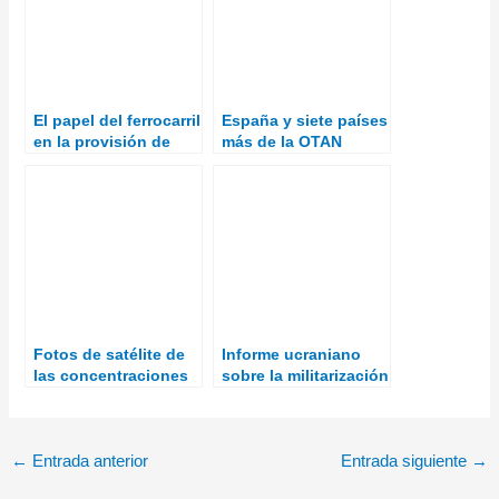
El papel del ferrocarril
España y siete países
en la provisión de
más de la OTAN
logística para la
remodelan la
invasión rusa de
logística de las
Ucrania
municiones
Fotos de satélite de
Informe ucraniano
las concentraciones
sobre la militarización
de tropas rusas en
de Crimea
Crimea
←
Entrada anterior
Entrada siguiente
→