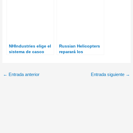
interior
NHIndustries elige el
Russian Helicopters
sistema de casco
reparará los
TopOwl de Thales
helicópteros Mi-35M
para pilotos de
de la Fuerza Aérea
fuerzas especiales
brasileña
del NH90
←
Entrada anterior
Entrada siguiente
→