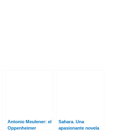
Antonio Meulener: el
Sahara. Una
Oppenheimer
apasionante novela
n
español
de intriga durante la