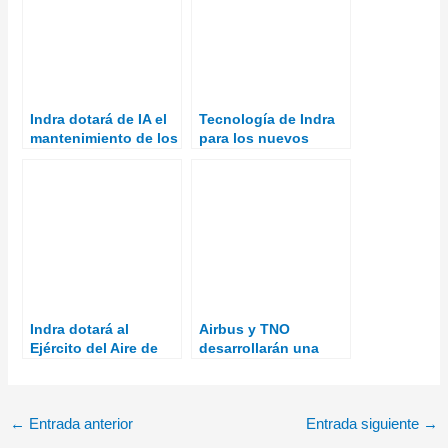
Indra dotará de IA el
Tecnología de Indra
mantenimiento de los
para los nuevos
Eurofighter
Eurofighters
Indra dotará al
Airbus y TNO
Ejército del Aire de
desarrollarán una
los radares Lanza 3D
terminal de
comunicaciones láser
para aviones
←
Entrada anterior
Entrada siguiente
→