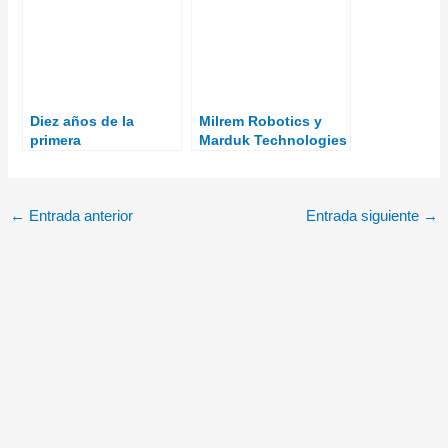
nacional ante el GE
JEME
Diez años de la
Milrem Robotics y
primera
Marduk Technologies
interceptación de
lanzan un sistema C-
combate del sistema
UAS autónomo
Iron Dome
←
Entrada anterior
Entrada siguiente
→