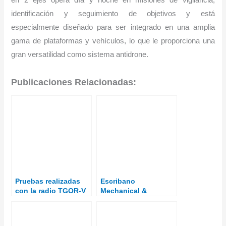
en 2 ejes opera día y noche en misiones de vigilancia,
identificación y seguimiento de objetivos y está
especialmente diseñado para ser integrado en una amplia
gama de plataformas y vehículos, lo que le proporciona una
gran versatilidad como sistema antidrone.
Publicaciones Relacionadas:
Pruebas realizadas
Escribano
con la radio TGOR-V
Mechanical &
para el VCR Dragón
Engineering realiza
8×8.
una demostración de
su tecnología