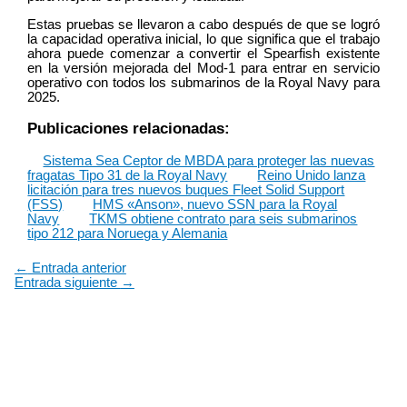
Estas pruebas se llevaron a cabo después de que se logró
la capacidad operativa inicial, lo que significa que el trabajo
ahora puede comenzar a convertir el Spearfish existente
en la versión mejorada del Mod-1 para entrar en servicio
operativo con todos los submarinos de la Royal Navy para
2025.
Publicaciones relacionadas:
Sistema Sea Ceptor de MBDA para proteger las nuevas
fragatas Tipo 31 de la Royal Navy
Reino Unido lanza
licitación para tres nuevos buques Fleet Solid Support
(FSS)
HMS «Anson», nuevo SSN para la Royal
Navy
TKMS obtiene contrato para seis submarinos
tipo 212 para Noruega y Alemania
←
Entrada anterior
Entrada siguiente
→