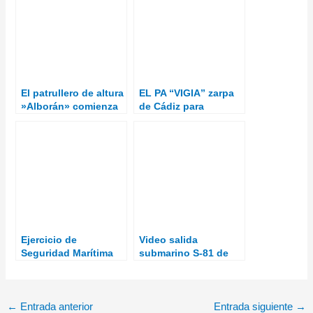
El patrullero de altura
EL PA “VIGIA” zarpa
»Alborán» comienza
de Cádiz para
una nueva campaña
incorporarse al
de inspección
“Despliegue
pesquera en el
africano”
Mediterráneo
Ejercicio de
Video salida
Seguridad Marítima
submarino S-81 de
MARSEC 21 en Ferrol
NAS de Cartagena
←
Entrada anterior
Entrada siguiente
→