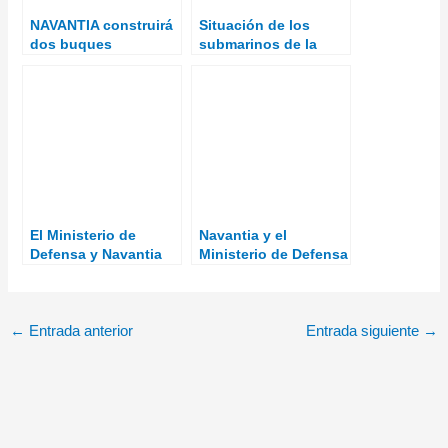
NAVANTIA construirá
Situación de los
dos buques
submarinos de la
hidrográficos
serie 80
costeros para la
Armada
El Ministerio de
Navantia y el
Defensa y Navantia
Ministerio de Defensa
firman la orden de
avanzan en la PDR de
ejecución del BAM-IS
la F-110
←
Entrada anterior
Entrada siguiente
→