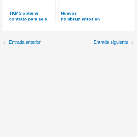
TKMS obtiene
Nuevos
contrato para seis
nombramientos en
submarinos tipo 212
Navantia
para Noruega y
Alemania
←
Entrada anterior
Entrada siguiente
→