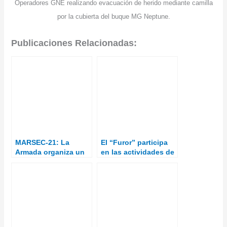
Operadores GNE realizando evacuación de herido mediante camilla
por la cubierta del buque MG Neptune.
Publicaciones Relacionadas:
MARSEC-21: La
El “Furor” participa
Armada organiza un
en las actividades de
adiestramiento
cooperación militar
conjunto de
en el ejercicio
seguridad marítima
“Obangame Express
en aguas de
21”
Cartagena