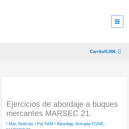
Ir
al
contenido
Carrito/
0,00
€
Ejercicios de abordaje a buques
mercantes MARSEC 21.
/
Mar
,
Noticias
/ Por
FAM
/
Abordaje
,
Armada FGNE
,