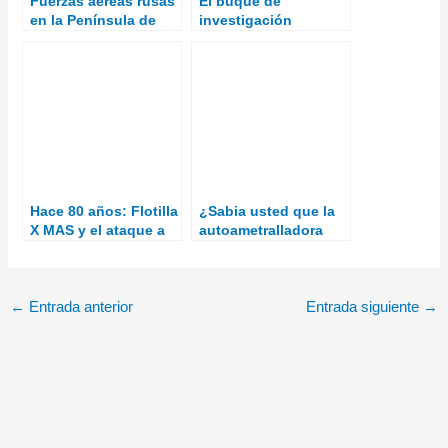
Fuerzas aéreas rusas
El buque de
en la Península de
investigación
Crimea
oceanográfica
“Hespérides” cumple
30 años
Hace 80 años: Flotilla
¿Sabia usted que la
X MAS y el ataque a
autoametralladora
Suda Bay
Panhard AML-245
sirvió en los Grupos
Ligeros Saharianos
de La Legión en el
←
Entrada anterior
Entrada siguiente
→
Sáhara Español?