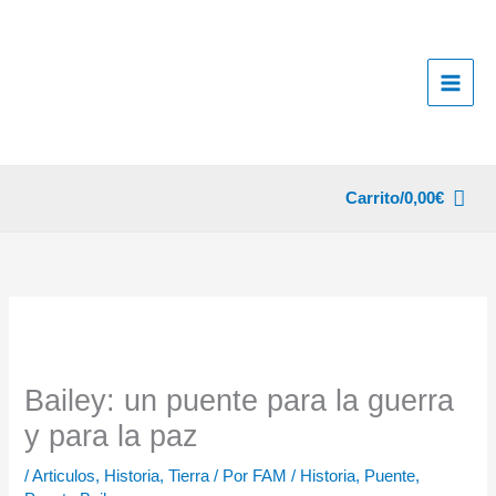
Ir
al
contenido
Carrito/
0,00
€
Bailey: un puente para la guerra
y para la paz
/
Articulos
,
Historia
,
Tierra
/ Por
FAM
/
Historia
,
Puente
,