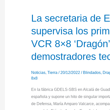
La secretaria de 
supervisa los prim
VCR 8×8 ‘Dragón’
demostradores te
Noticias
,
Tierra
/
20/12/2022
/
Blindados
,
Dra
8x8
En la fábrica GDELS-SBS en Alcalá de Guadair
española y supone un hito de singular importa
de Defensa, María Amparo Valcarce, acompaña