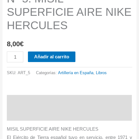
SUPERFICIE AIRE NIKE
HERCULES
8,00
€
Nº
Añadir al carrito
5.
MISIL
SKU:
ART_5
Categorías:
Artillería en España
,
Libros
SUPERFICIE
AIRE
NIKE
Descripción
HERCULES
cantidad
Información adicional
MISIL SUPERFICIE AIRE NIKE HERCULES
El Ejército de Tierra español tuvo en servicio, entre 1971 y