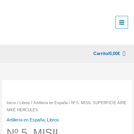
Ir
al
contenido
Carrito/
0,00
€
Inicio
/
Libros
/
Artillería en España
/ Nº 5. MISIL SUPERFICIE AIRE
NIKE HERCULES
Artillería en España
,
Libros
Nº 5. MISIL