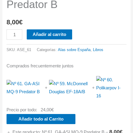
Predator B
8,00
€
Nº
Añadir al carrito
61.
GA-
SKU:
ASE_61
Categorías:
Alas sobre España
,
Libros
ASI
MQ-
Comprados frecuentemente juntos
9
Predator
+
+
B
cantidad
Precio por todo:
24,00
€
Añadir todo al Carrito
8,00
€
Este producto: Nº 61. GA-ASI MQ-9 Predator B
–