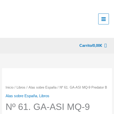
Ir
al
contenido
Carrito/
0,00
€
Inicio
/
Libros
/
Alas sobre España
/ Nº 61. GA-ASI MQ-9 Predator B
Alas sobre España
,
Libros
Nº 61. GA-ASI MQ-9